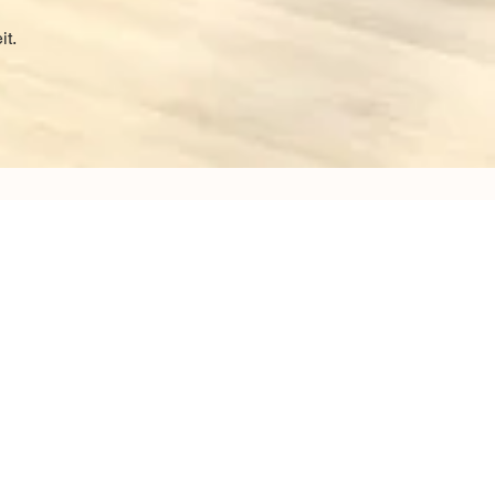
it.
Zurück zur Schreinerei
eit mehr als Lichtquellen.
kung eines Gebäudes von innen wie von außen. Wir
ren Fenster, die Architektur, Komfort und Technik