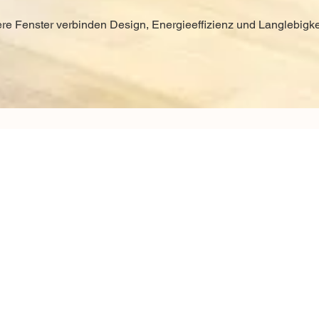
ere Fenster verbinden Design, Energieeffizienz und Langlebigke
 Sie:
Fenster sind w
Sie prägen die Wir
fertigen und montie