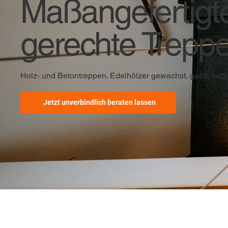
Maßangefertigt
gerechte Trepp
Holz- und Betontreppen. Edelhölzer gewachst, geölt, farbl
Jetzt unverbindlich beraten lassen