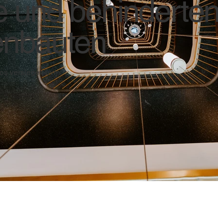
e und behinderten
enbauten
os versiegelt uvm.