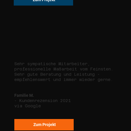
Sehr sympatische Mitarbeiter,
professionelle Maßarbeit vom Feinsten.
Sehr gute Beratung und Leistung -
empfehlenswert und immer wieder gerne.
Familie M.
- Kundenrezension 2021
via Google
Zum Projekt